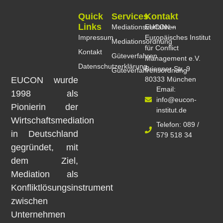
Quick
Services
Kontakt
Links
Mediationsverfahren
EUCON –
Impressum
Europäisches Institut
Mediationsordnung
für Conflict
Kontakt
Güteverfahren
Management e.V.
Datenschutzerklärung
Brienner Str. 9
Güteverfahrensordnung
EUCON wurde
80333 München
Email:
1998 als
info@eucon-
Pionierin der
institut.de
Wirtschaftsmediation
Telefon: 089 /
in Deutschland
579 518 34
gegründet, mit
dem Ziel,
Mediation als
Konfliktlösungsinstrument
zwischen
Unternehmen