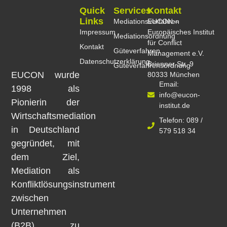
Quick
Services
Kontakt
Links
Mediationsverfahren
EUCON –
Impressum
Europäisches Institut
Mediationsordnung
für Conflict
Kontakt
Güteverfahren
Management e.V.
Datenschutzerklärung
Brienner Str. 9
Güteverfahrensordnung
EUCON wurde
80333 München
Email:
1998 als
info@eucon-
Pionierin der
institut.de
Wirtschaftsmediation
Telefon: 089 /
in Deutschland
579 518 34
gegründet, mit
dem Ziel,
Mediation als
Konfliktlösungsinstrument
zwischen
Unternehmen
(B2B) zu