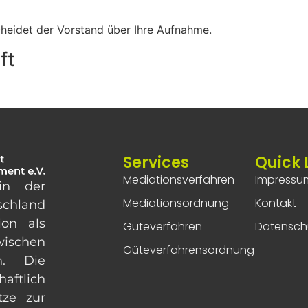
cheidet der Vorstand über Ihre Aufnahme.
ft
Services
Quick 
Mediationsverfahren
Impressu
in der
Mediationsordnung
Kontakt
chland
ion als
Güteverfahren
Datensch
ischen
Güteverfahrensordnung
n. Die
aftlich
tze zur