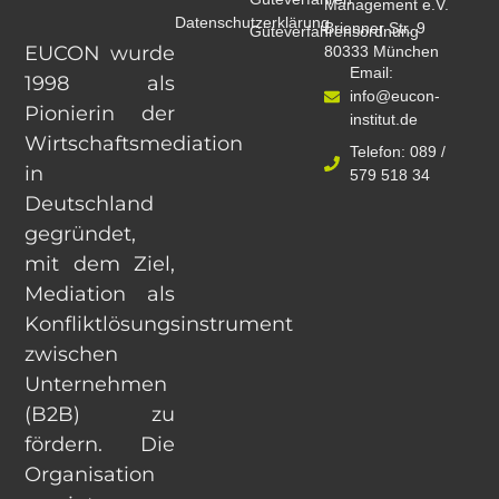
Management e.V.
Datenschutzerklärung
Brienner Str. 9
Güteverfahrensordnung
EUCON wurde
80333 München
Email:
1998 als
info@eucon-
Pionierin der
institut.de
Wirtschaftsmediation
Telefon: 089 /
in
579 518 34
Deutschland
gegründet,
mit dem Ziel,
Mediation als
Konfliktlösungsinstrument
zwischen
Unternehmen
(B2B) zu
fördern. Die
Organisation